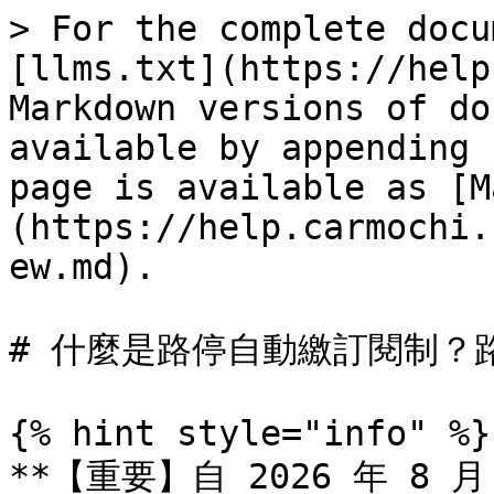
> For the complete docu
[llms.txt](https://help
Markdown versions of do
available by appending 
page is available as [M
(https://help.carmochi.
ew.md).

# 什麼是路停自動繳訂閱制？
{% hint style="info" %}

**【重要】自 2026 年 8