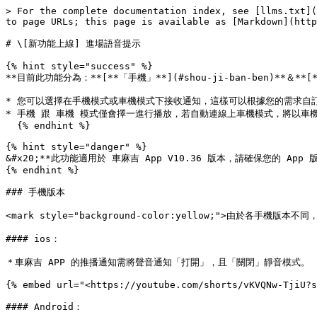
> For the complete documentation index, see [llms.txt](
to page URLs; this page is available as [Markdown](http
# \[新功能上線] 進場語音提示

{% hint style="success" %}

**目前此功能分為：**[**「手機」**](#shou-ji-ban-ben)**＆**[*
* 您可以選擇在手機模式或車機模式下接收通知，這樣可以根據您的需求自訂
* 手機 跟 車機 模式僅會擇一進行播放，若自動連線上車機模式，將以車機
  {% endhint %}

{% hint style="danger" %}

&#x20;**此功能適用於 車麻吉 App V10.36 版本，請確保您的 App
{% endhint %}

### 手機版本

<mark style="background-color:yellow;">由於各手機
#### ios：

＊車麻吉 APP 的推播通知需將聲音通知「打開」，且「關閉」靜音模式。

{% embed url="<https://youtube.com/shorts/vKVQNw-TjiU?s
#### Android：
