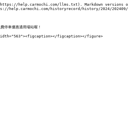
https://help.carmochi.com/llms.txt). Markdown versions o
s://help.carmochi.com/historyrecord/history/2024/202409/
免費停車優惠適用場站喔！
