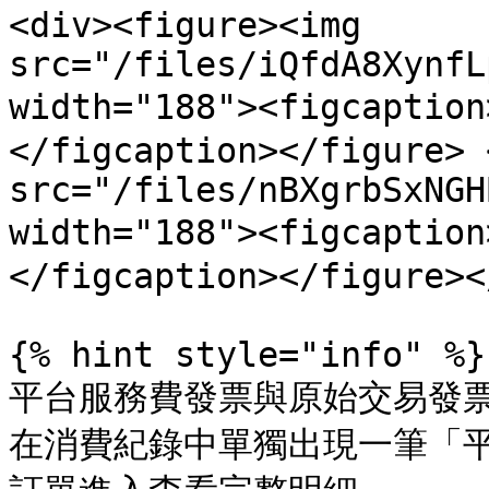
<div><figure><img 
src="/files/iQfdA8XynfL
width="188"><figcapt
</figcaption></figure> 
src="/files/nBXgrbSxNGH
width="188"><figcapt
</figcaption></figure><
{% hint style="info" %}

平台服務費發票與原始交易發票
在消費紀錄中單獨出現一筆「