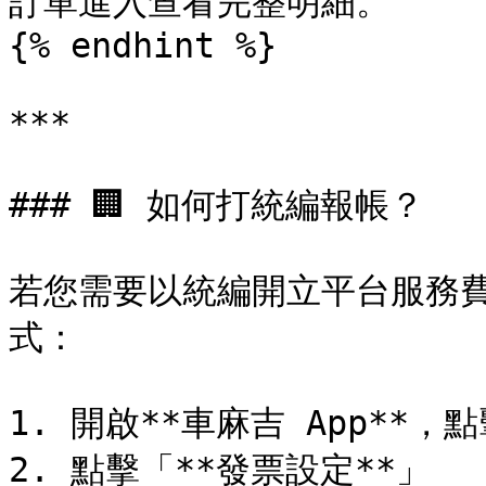
訂單進入查看完整明細。

{% endhint %}

***

### 🏢 如何打統編報帳？

若您需要以統編開立平台服務費
式：

1. 開啟**車麻吉 App**，
2. 點擊「**發票設定**」
