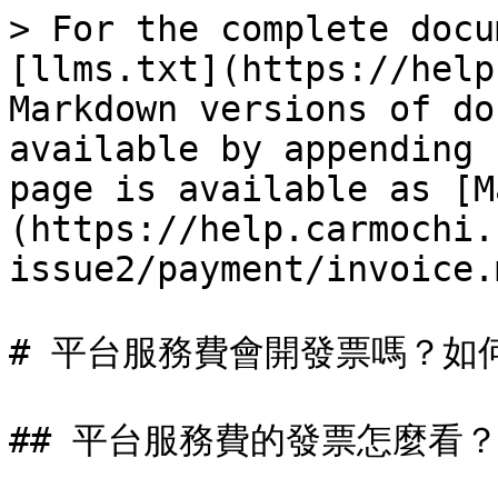
> For the complete docu
[llms.txt](https://help
Markdown versions of do
available by appending 
page is available as [M
(https://help.carmochi.
issue2/payment/invoice.m
# 平台服務費會開發票嗎？如
## 平台服務費的發票怎麼看？