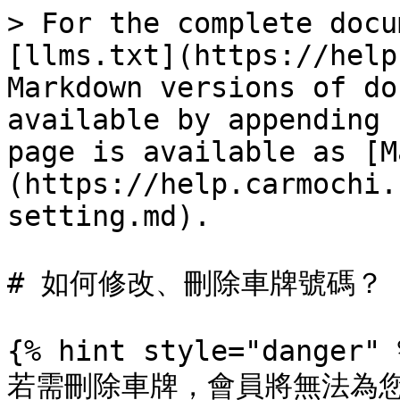
> For the complete docu
[llms.txt](https://help
Markdown versions of do
available by appending 
page is available as [M
(https://help.carmochi.
setting.md).

# 如何修改、刪除車牌號碼？

{% hint style="danger" %
若需刪除車牌，會員將無法為您